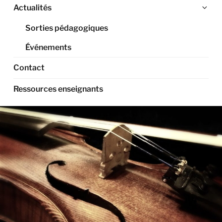
Ouv
Actualités
le
Sorties pédagogiques
sou
me
Événements
Contact
Ressources enseignants