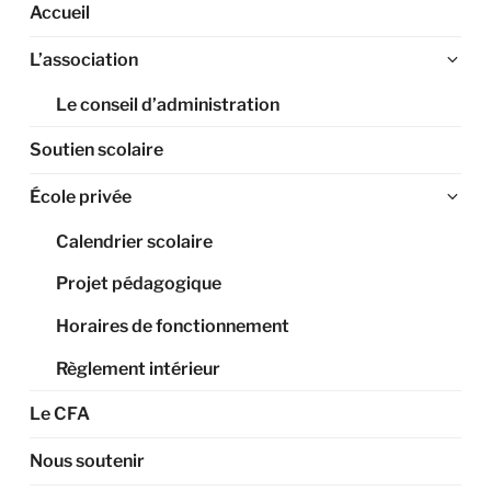
Accueil
Ouv
L’association
le
Le conseil d’administration
sou
me
Soutien scolaire
Ouv
École privée
le
Calendrier scolaire
sou
me
Projet pédagogique
Horaires de fonctionnement
Règlement intérieur
Le CFA
Nous soutenir