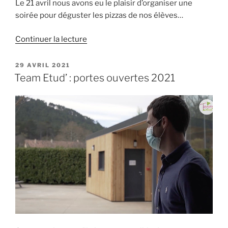
Le 21 avril nous avons eu le plaisir d’organiser une
soirée pour déguster les pizzas de nos élèves…
de
Continuer la lecture
« Une
soirée
PUBLIÉ
29 AVRIL 2021
LE
pizza
Team Etud’ : portes ouvertes 2021
à
Team
Etud’
! »