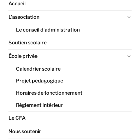
Accueil
Ouv
L’association
le
Le conseil d’administration
sou
me
Soutien scolaire
Ouv
École privée
le
Calendrier scolaire
sou
me
Projet pédagogique
Horaires de fonctionnement
Règlement intérieur
Le CFA
Nous soutenir