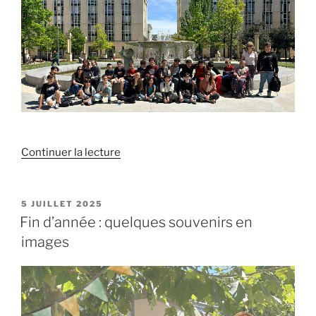
de
Continuer la lecture
« Une
sortie
culturelle
PUBLIÉ
5 JUILLET 2025
LE
à
Fin d’année : quelques souvenirs en
l’opéra »
images