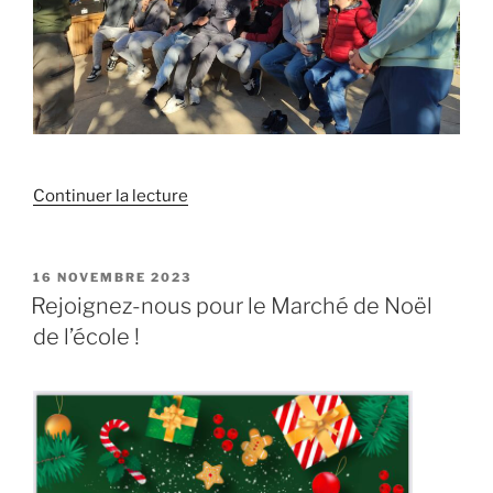
de
Continuer la lecture
« Une
intervention
pédagogique
PUBLIÉ
16 NOVEMBRE 2023
LE
à
Rejoignez-nous pour le Marché de Noël
l’école… »
de l’école !