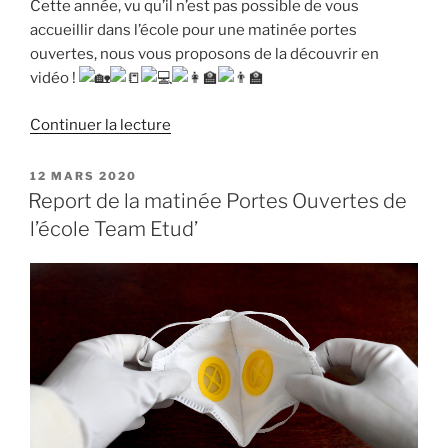
Cette année, vu qu’il n’est pas possible de vous
accueillir dans l’école pour une matinée portes
ouvertes, nous vous proposons de la découvrir en
vidéo !
de
Continuer la lecture
« Team
Etud’
PUBLIÉ
12 MARS 2020
LE
:
Report de la matinée Portes Ouvertes de
portes
l’école Team Etud’
ouvertes
2021 »