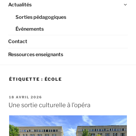
Ouv
Actualités
le
Sorties pédagogiques
sou
me
Événements
Contact
Ressources enseignants
ÉTIQUETTE :
ÉCOLE
PUBLIÉ
18 AVRIL 2026
LE
Une sortie culturelle à l’opéra