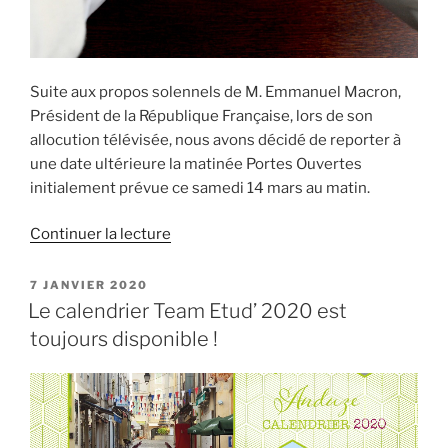
Suite aux propos solennels de M. Emmanuel Macron,
Président de la République Française, lors de son
allocution télévisée, nous avons décidé de reporter à
une date ultérieure la matinée Portes Ouvertes
initialement prévue ce samedi 14 mars au matin.
de
Continuer la lecture
« Report
de
PUBLIÉ
7 JANVIER 2020
LE
la
Le calendrier Team Etud’ 2020 est
matinée
toujours disponible !
Portes
Ouvertes
de
l’école