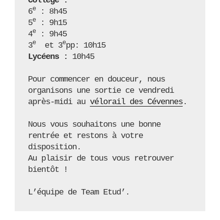
Collège :
e
6
 : 8h45

e
5
 : 9h15

e
4
 : 9h45

e
e
3
  et 3
Lycéens :
 10h45

Pour commencer en douceur, nous 
organisons une sortie ce vendredi 
après-midi au 
vélorail des Cévennes
.

Nous vous souhaitons une bonne 
rentrée et restons à votre 
disposition.  

Au plaisir de tous vous retrouver 
bientôt !

L’équipe de Team Etud’. 