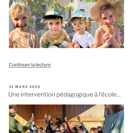
de
Continuer la lecture
« Fin
d’année
:
PUBLIÉ
31 MARS 2025
LE
quelques
Une intervention pédagogique à l’école…
souvenirs
en
images »