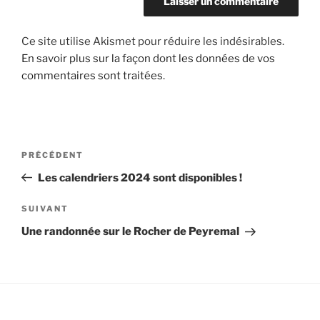
Ce site utilise Akismet pour réduire les indésirables.
En savoir plus sur la façon dont les données de vos
commentaires sont traitées
.
Navigation
Article
PRÉCÉDENT
de
précédent
Les calendriers 2024 sont disponibles !
l’article
Article
SUIVANT
suivant
Une randonnée sur le Rocher de Peyremal