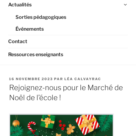
Ouv
Actualités
le
Sorties pédagogiques
sou
me
Événements
Contact
Ressources enseignants
PUBLIÉ
16 NOVEMBRE 2023
PAR
LÉA CALVAYRAC
LE
Rejoignez-nous pour le Marché de
Noël de l’école !