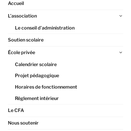
Accueil
Ouv
L’association
le
Le conseil d’administration
sou
me
Soutien scolaire
Ouv
École privée
le
Calendrier scolaire
sou
me
Projet pédagogique
Horaires de fonctionnement
Règlement intérieur
Le CFA
Nous soutenir