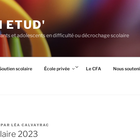
 ETUD'
ants et adolescents en difficulté ou décrochage scolaire
rir
Ouvrir
Soutien scolaire
École privée
Le CFA
Nous souteni
le
us-
sous-
nu
menu
PAR
LÉA CALVAYRAC
laire 2023