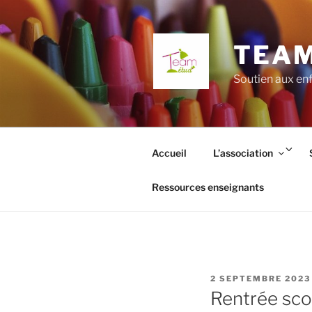
Aller
au
contenu
TEAM
principal
Soutien aux enf
Ouv
Accueil
L’association
le
so
Ressources enseignants
me
PUBLIÉ
2 SEPTEMBRE 2023
LE
Rentrée sco