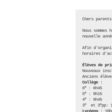
Chers parents
Nous sommes h
nouvelle anné
Afin d'organi
horaires d'ac
Élèves de pri
Nouveaux insc
Collège :
e
6
 : 8h45

e
5
 : 9h15

e
4
 : 9h45

e
e
3
  et 3
Lycéens :
 10h