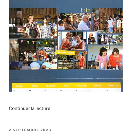
marché
de
noël… »
de
Continuer la lecture
« Les
calendriers
2024
PUBLIÉ
2 SEPTEMBRE 2023