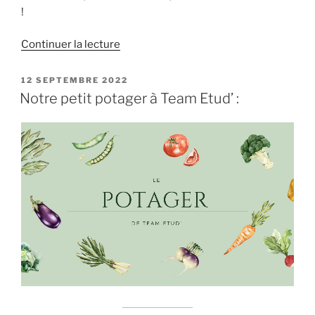
!
de
Continuer la lecture
« Le
calendrier
PUBLIÉ
12 SEPTEMBRE 2022
LE
de
Notre petit potager à Team Etud’ :
Team
Étud’
pour
l’année
2023
est
arrivé
! »