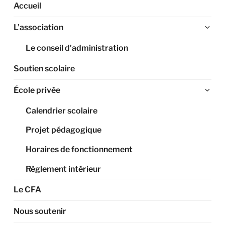
Accueil
Ouv
L’association
le
Le conseil d’administration
sou
me
Soutien scolaire
Ouv
École privée
le
Calendrier scolaire
sou
me
Projet pédagogique
Horaires de fonctionnement
Règlement intérieur
Le CFA
Nous soutenir