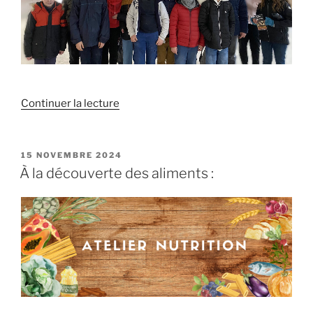
de
Continuer la lecture
« Une
sortie
aux
PUBLIÉ
15 NOVEMBRE 2024
LE
Baux-
À la découverte des aliments :
de-
Provence
: »