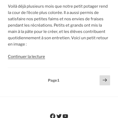
Voilà déjà plusieurs mois que notre petit potager rend
la cour de l’école plus colorée. Il a aussi permis de
satisfaire nos petites faims et nos envies de fraises
pendant les récréations. Petits et grands ont mis la
main à la pâte pour le créer, et les élèves contribuent
quotidiennement à son entretien. Voici un petit retour
en image :
de
Continuer la lecture
« Notre
petit
potager
Pagination
Page
Page
1
à
suiv
des
Team
publications
Etud’
: »
Facebook
Twitter
YouTube