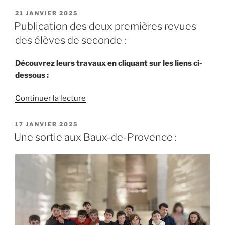
PUBLIÉ
21 JANVIER 2025
LE
Publication des deux premières revues
des élèves de seconde :
Découvrez leurs travaux en cliquant sur les liens ci-
dessous :
de
Continuer la lecture
« Publication
des
PUBLIÉ
17 JANVIER 2025
LE
deux
Une sortie aux Baux-de-Provence :
premières
revues
des
élèves
de
seconde
: »