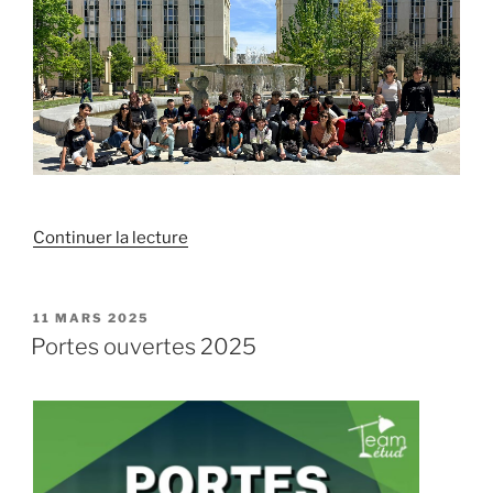
de
Continuer la lecture
« Une
sortie
culturelle
PUBLIÉ
11 MARS 2025
LE
à
Portes ouvertes 2025
l’opéra »