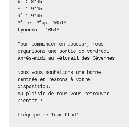
e
6
 : 8h45

e
5
 : 9h15

e
4
 : 9h45

e
e
3
  et 3
Lycéens :
 10h45

Pour commencer en douceur, nous 
organisons une sortie ce vendredi 
après-midi au 
vélorail des Cévennes
.

Nous vous souhaitons une bonne 
rentrée et restons à votre 
disposition.  

Au plaisir de tous vous retrouver 
bientôt !

L’équipe de Team Etud’. 