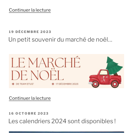
de
Continuer la lecture
« À
la
découverte
PUBLIÉ
19 DÉCEMBRE 2023
LE
des
Un petit souvenir du marché de noël…
aliments
: »
de
Continuer la lecture
« Un
petit
PUBLIÉ
16 OCTOBRE 2023
LE
souvenir
Les calendriers 2024 sont disponibles !
du