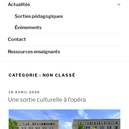
Ouv
Actualités
le
Sorties pédagogiques
sou
me
Événements
Contact
Ressources enseignants
CATÉGORIE :
NON CLASSÉ
PUBLIÉ
18 AVRIL 2026
LE
Une sortie culturelle à l’opéra