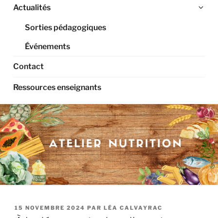
Ouv
Actualités
le
Sorties pédagogiques
sou
me
Événements
Contact
Ressources enseignants
PUBLIÉ
15 NOVEMBRE 2024
PAR
LÉA CALVAYRAC
LE