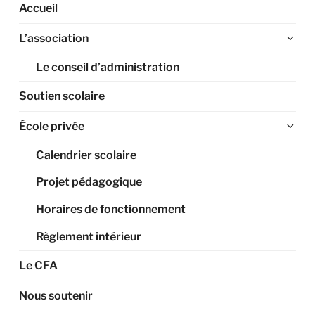
Accueil
Ouv
L’association
le
Le conseil d’administration
sou
me
Soutien scolaire
Ouv
École privée
le
Calendrier scolaire
sou
me
Projet pédagogique
Horaires de fonctionnement
Règlement intérieur
Le CFA
Nous soutenir