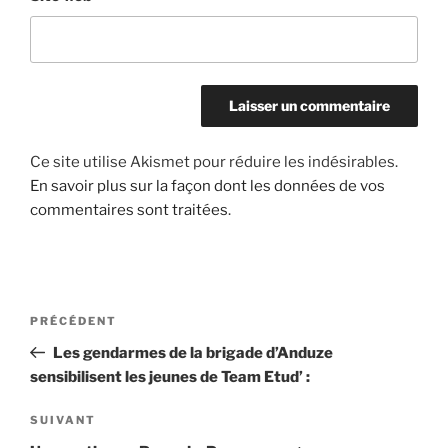
Ce site utilise Akismet pour réduire les indésirables.
En savoir plus sur la façon dont les données de vos
commentaires sont traitées
.
Navigation
Article
PRÉCÉDENT
de
précédent
Les gendarmes de la brigade d’Anduze
l’article
sensibilisent les jeunes de Team Etud’ :
Article
SUIVANT
suivant