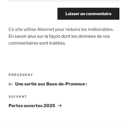
Ce site utilise Akismet pour réduire les indésirables.
En savoir plus sur la façon dont les données de vos
commentaires sont traitées
.
Navigation
Article
PRÉCÉDENT
de
précédent
Une sortie aux Baux-de-Provence :
l’article
Article
SUIVANT
suivant
Portes ouvertes 2025