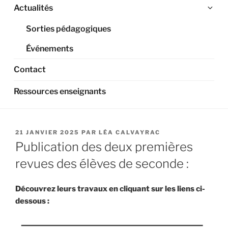
Ouv
Actualités
le
Sorties pédagogiques
sou
me
Événements
Contact
Ressources enseignants
PUBLIÉ
21 JANVIER 2025
PAR
LÉA CALVAYRAC
LE
Publication des deux premières
revues des élèves de seconde :
Découvrez leurs travaux en cliquant sur les liens ci-
dessous :