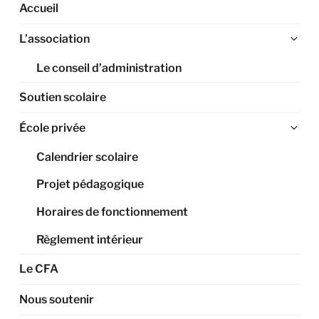
Accueil
Ouv
L’association
le
Le conseil d’administration
sou
me
Soutien scolaire
Ouv
École privée
le
Calendrier scolaire
sou
me
Projet pédagogique
Horaires de fonctionnement
Règlement intérieur
Le CFA
Nous soutenir