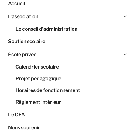
Accueil
Ouv
L’association
le
Le conseil d’administration
sou
me
Soutien scolaire
Ouv
École privée
le
Calendrier scolaire
sou
me
Projet pédagogique
Horaires de fonctionnement
Règlement intérieur
Le CFA
Nous soutenir