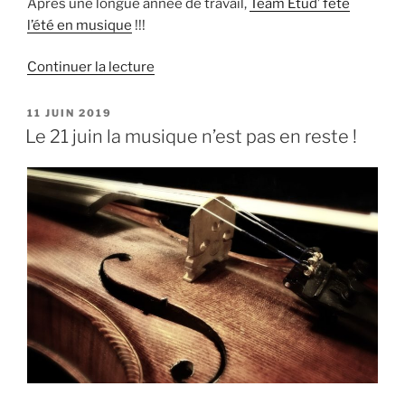
Après une longue année de travail,
Team Etud’ fête
l’été en musique
!!!
de
Continuer la lecture
« Fête
de
PUBLIÉ
11 JUIN 2019
LE
fin
Le 21 juin la musique n’est pas en reste !
d’année,
La
musique
n’est
pas
en
reste »