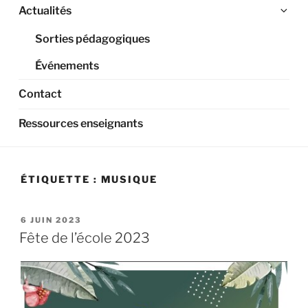
Ouv
Actualités
le
Sorties pédagogiques
sou
me
Événements
Contact
Ressources enseignants
ÉTIQUETTE :
MUSIQUE
PUBLIÉ
6 JUIN 2023
LE
Fête de l’école 2023