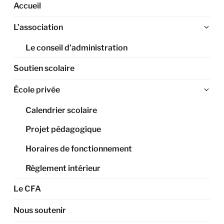
Accueil
Ouv
L’association
le
Le conseil d’administration
sou
me
Soutien scolaire
Ouv
École privée
le
Calendrier scolaire
sou
me
Projet pédagogique
Horaires de fonctionnement
Règlement intérieur
Le CFA
Nous soutenir