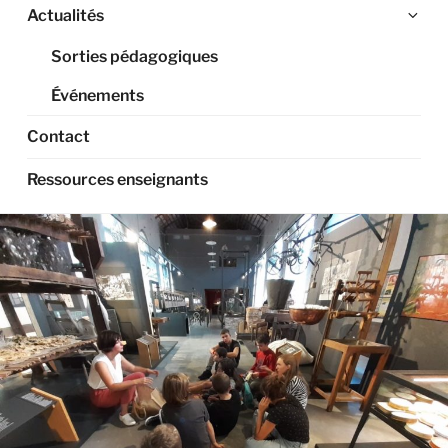
Ouv
Actualités
le
Sorties pédagogiques
sou
me
Événements
Contact
Ressources enseignants