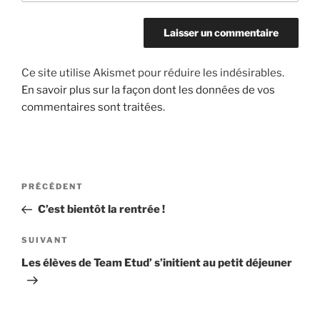
Ce site utilise Akismet pour réduire les indésirables.
En savoir plus sur la façon dont les données de vos
commentaires sont traitées
.
Navigation
Article
PRÉCÉDENT
de
précédent
C’est bientôt la rentrée !
l’article
Article
SUIVANT
suivant
Les élèves de Team Etud’ s’initient au petit déjeuner