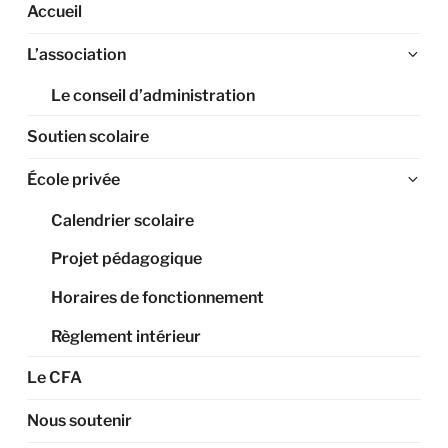
Accueil
Ouv
L’association
le
Le conseil d’administration
sou
me
Soutien scolaire
Ouv
École privée
le
Calendrier scolaire
sou
me
Projet pédagogique
Horaires de fonctionnement
Règlement intérieur
Le CFA
Nous soutenir