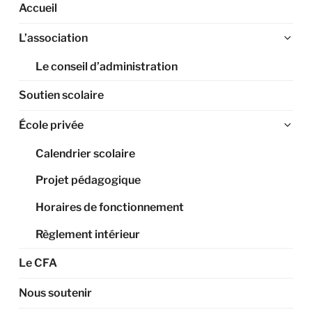
Accueil
Ouv
L’association
le
Le conseil d’administration
sou
me
Soutien scolaire
Ouv
École privée
le
Calendrier scolaire
sou
me
Projet pédagogique
Horaires de fonctionnement
Règlement intérieur
Le CFA
Nous soutenir