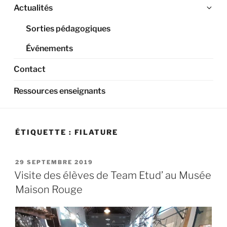
Ouv
Actualités
le
Sorties pédagogiques
sou
me
Événements
Contact
Ressources enseignants
ÉTIQUETTE :
FILATURE
PUBLIÉ
29 SEPTEMBRE 2019
LE
Visite des élèves de Team Etud’ au Musée
Maison Rouge