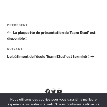
Navigation
Article
PRÉCÉDENT
de
précédent
La plaquette de présentation de Team Etud’ est
l’article
disponible !
Article
SUIVANT
suivant
Le bâtiment de l’école Team Etud’ est terminé !
Facebook
Twitter
YouTube
Nous utilisons des cookies pour vous garantir la meilleure
expérience sur notre site web. Si vous continuez à utiliser ce