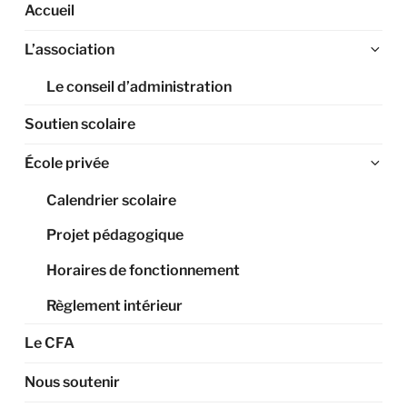
Accueil
Ouv
L’association
le
Le conseil d’administration
sou
me
Soutien scolaire
Ouv
École privée
le
Calendrier scolaire
sou
me
Projet pédagogique
Horaires de fonctionnement
Règlement intérieur
Le CFA
Nous soutenir