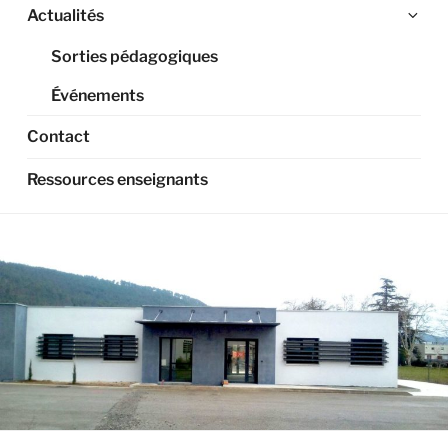
Ouv
Actualités
le
Sorties pédagogiques
sou
me
Événements
Contact
Ressources enseignants