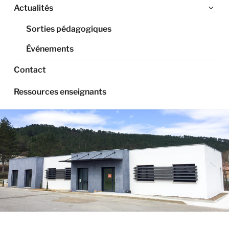
Ouv
Actualités
le
Sorties pédagogiques
sou
me
Événements
Contact
Ressources enseignants