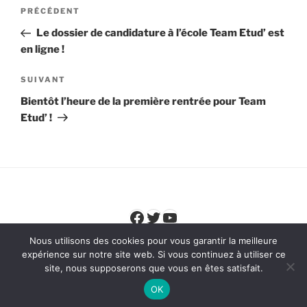
Navigation
Article
PRÉCÉDENT
de
précédent
Le dossier de candidature à l’école Team Etud’ est
l’article
en ligne !
Article
SUIVANT
suivant
Bientôt l’heure de la première rentrée pour Team
Etud’ !
Facebook
Twitter
YouTube
Nous utilisons des cookies pour vous garantir la meilleure
expérience sur notre site web. Si vous continuez à utiliser ce
site, nous supposerons que vous en êtes satisfait.
OK