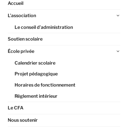
Accueil
Ouv
L’association
le
Le conseil d’administration
sou
me
Soutien scolaire
Ouv
École privée
le
Calendrier scolaire
sou
me
Projet pédagogique
Horaires de fonctionnement
Règlement intérieur
Le CFA
Nous soutenir