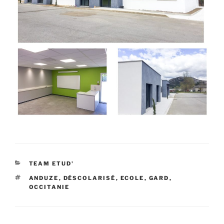
CATÉGORIES
TEAM ETUD'
ÉTIQUETTES
ANDUZE
,
DÉSCOLARISÉ
,
ECOLE
,
GARD
,
OCCITANIE