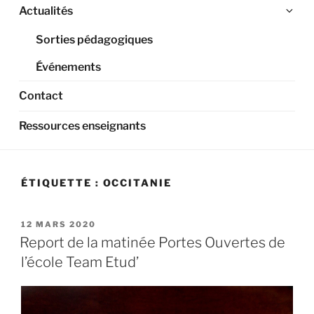
Ouv
Actualités
le
Sorties pédagogiques
sou
me
Événements
Contact
Ressources enseignants
ÉTIQUETTE :
OCCITANIE
PUBLIÉ
12 MARS 2020
LE
Report de la matinée Portes Ouvertes de
l’école Team Etud’