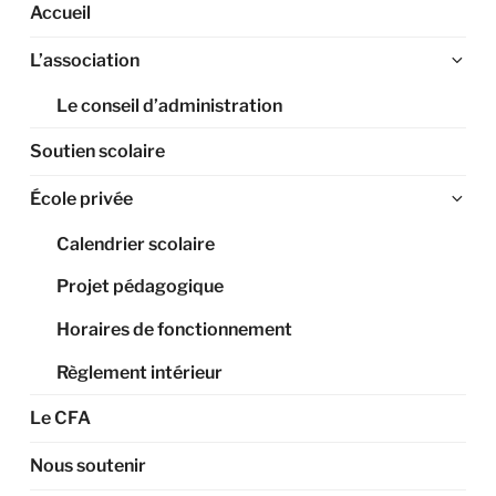
Accueil
Ouv
L’association
le
Le conseil d’administration
sou
me
Soutien scolaire
Ouv
École privée
le
Calendrier scolaire
sou
me
Projet pédagogique
Horaires de fonctionnement
Règlement intérieur
Le CFA
Nous soutenir