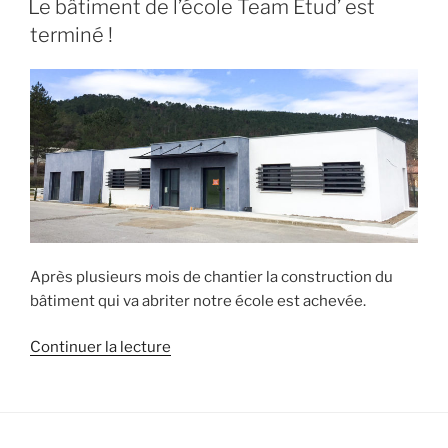
la
Le bâtiment de l’école Team Etud’ est
matinée
terminé !
Portes
Ouvertes
de
l’école
Team
Etud’ »
Après plusieurs mois de chantier la construction du
bâtiment qui va abriter notre école est achevée.
de
Continuer la lecture
« Le
bâtiment
de
l’école