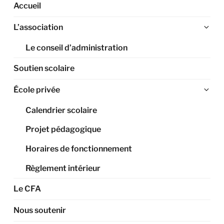
Accueil
Ouv
L’association
le
Le conseil d’administration
sou
me
Soutien scolaire
Ouv
École privée
le
Calendrier scolaire
sou
me
Projet pédagogique
Horaires de fonctionnement
Règlement intérieur
Le CFA
Nous soutenir