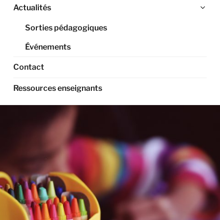
Ouv
Actualités
le
Sorties pédagogiques
sou
me
Événements
Contact
Ressources enseignants