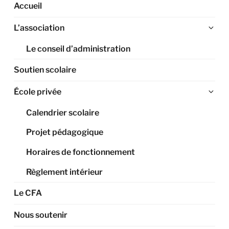
Accueil
Ouv
L’association
le
Le conseil d’administration
sou
me
Soutien scolaire
Ouv
École privée
le
Calendrier scolaire
sou
me
Projet pédagogique
Horaires de fonctionnement
Règlement intérieur
Le CFA
Nous soutenir