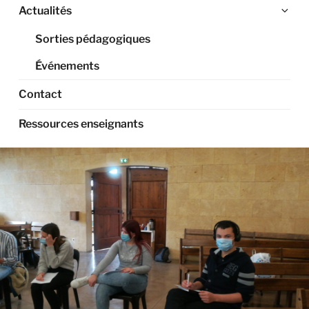
Ouv
Actualités
le
Sorties pédagogiques
sou
me
Événements
Contact
Ressources enseignants