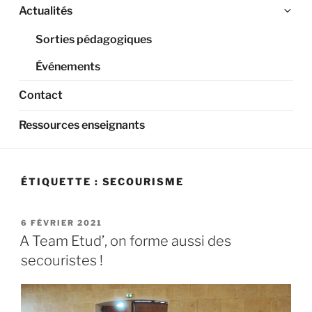
Ouv
Actualités
le
Sorties pédagogiques
sou
me
Événements
Contact
Ressources enseignants
ÉTIQUETTE :
SECOURISME
PUBLIÉ
6 FÉVRIER 2021
LE
A Team Etud’, on forme aussi des
secouristes !