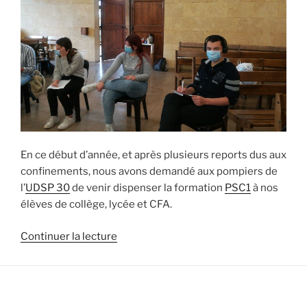
En ce début d’année, et après plusieurs reports dus aux
confinements, nous avons demandé aux pompiers de
l’
UDSP 30
de venir dispenser la formation
PSC1
à nos
élèves de collège, lycée et CFA.
de
Continuer la lecture
« A
Team
Etud’,
on