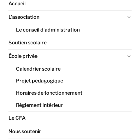
Accueil
Ouv
L’association
le
Le conseil d’administration
sou
me
Soutien scolaire
Ouv
École privée
le
Calendrier scolaire
sou
me
Projet pédagogique
Horaires de fonctionnement
Règlement intérieur
Le CFA
Nous soutenir