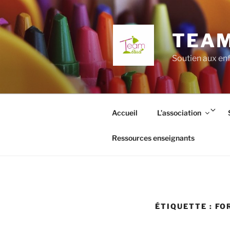
Aller
au
contenu
TEAM
principal
Soutien aux enf
Ouv
Accueil
L’association
le
so
Ressources enseignants
me
ÉTIQUETTE :
FO