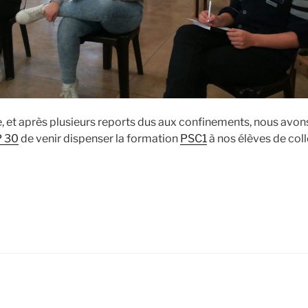
, et après plusieurs reports dus aux confinements, nous av
 30
de venir dispenser la formation
PSC1
à nos élèves de coll
de
« A
Team
Etud’,
on
forme
aussi
des
k
ube
secouristes