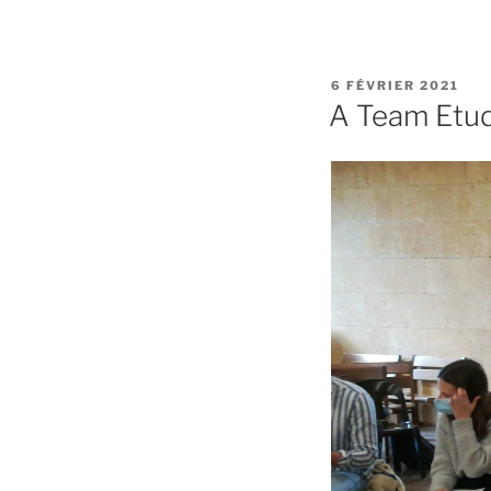
PUBLIÉ
6 FÉVRIER 2021
LE
A Team Etud’