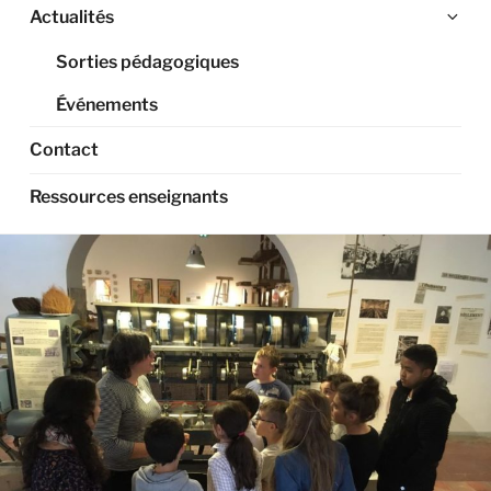
Ouv
Actualités
le
Sorties pédagogiques
sou
me
Événements
Contact
Ressources enseignants