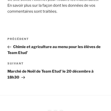
En savoir plus sur la façon dont les données de vos
commentaires sont traitées
.
Navigation
Article
PRÉCÉDENT
de
précédent
Chimie et agriculture au menu pour les élèves de
l’article
Team Etud’
Article
SUIVANT
suivant
Marché de Noël de Team Etud’ le 20 décembre à
18h30