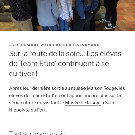
PUBLIÉ
13 DÉCEMBRE 2019
PAR
LÉA CALVAYRAC
LE
Sur la route de la soie… Les élèves
de Team Etud’ continuent à se
cultiver !
Après leur
dernière sortie au musée Maison Rouge
, les
élèves de Team Etud’ en ont appris encore plus sur la
sériciculture en visitant le
Musée de la soie
à Saint
Hippolyte du Fort.
Tout sur le ver à soie