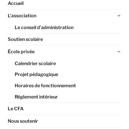
Accueil
Ouv
L’association
le
Le conseil d’administration
sou
me
Soutien scolaire
Ouv
École privée
le
Calendrier scolaire
sou
me
Projet pédagogique
Horaires de fonctionnement
Règlement intérieur
Le CFA
Nous soutenir