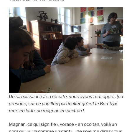
De sa naissance à sa récolte, nous avons tout appris (ou
presque) sur ce papillon particulier qu’est le
Bombyx
mori
en latin, ou
magnan
en occitan !
Magnan, ce qui signifie « vorace » en occitan, voilà un
nom qui lui va comme un gant (… de soie me direz-vous