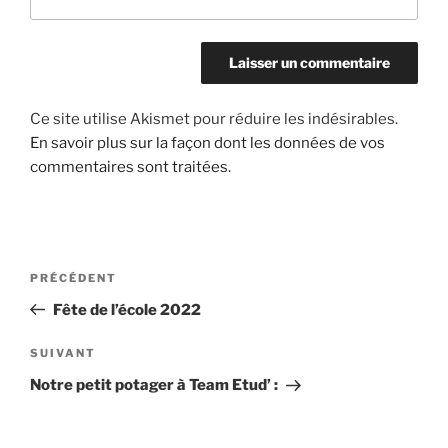
Ce site utilise Akismet pour réduire les indésirables.
En savoir plus sur la façon dont les données de vos
commentaires sont traitées
.
Navigation
Article
PRÉCÉDENT
de
précédent
Fête de l’école 2022
l’article
Article
SUIVANT
suivant
Notre petit potager à Team Etud’ :