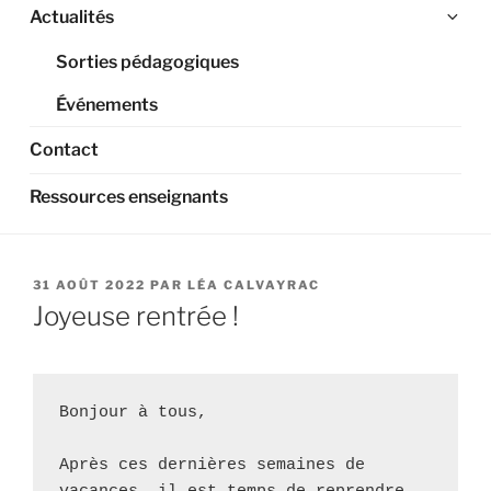
Ouv
Actualités
le
Sorties pédagogiques
sou
me
Événements
Contact
Ressources enseignants
PUBLIÉ
31 AOÛT 2022
PAR
LÉA CALVAYRAC
LE
Joyeuse rentrée !
Bonjour à tous, 

Après ces dernières semaines de 