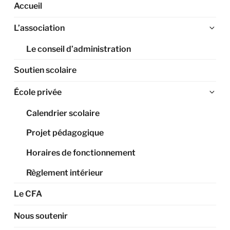
Accueil
Ouv
L’association
le
Le conseil d’administration
sou
me
Soutien scolaire
Ouv
École privée
le
Calendrier scolaire
sou
me
Projet pédagogique
Horaires de fonctionnement
Règlement intérieur
Le CFA
Nous soutenir