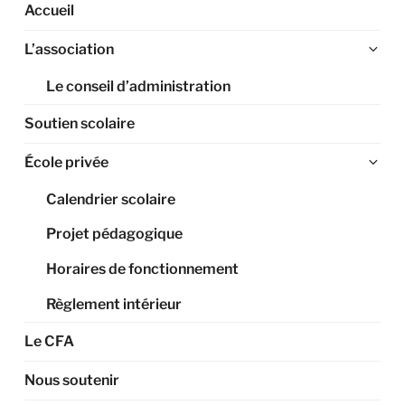
Accueil
Ouv
L’association
le
Le conseil d’administration
sou
me
Soutien scolaire
Ouv
École privée
le
Calendrier scolaire
sou
me
Projet pédagogique
Horaires de fonctionnement
Règlement intérieur
Le CFA
Nous soutenir