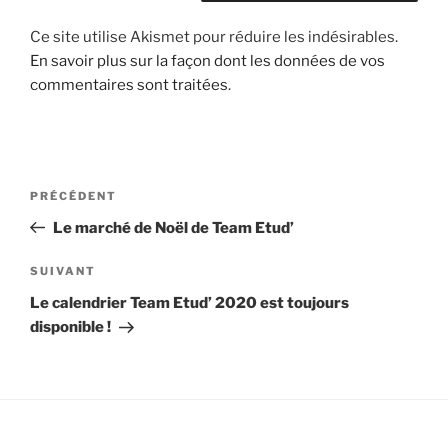
Ce site utilise Akismet pour réduire les indésirables.
En savoir plus sur la façon dont les données de vos
commentaires sont traitées
.
Navigation
Article
PRÉCÉDENT
de
précédent
Le marché de Noël de Team Etud’
l’article
Article
SUIVANT
suivant
Le calendrier Team Etud’ 2020 est toujours
disponible !