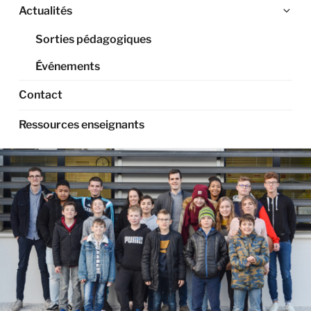
Ouv
Actualités
le
Sorties pédagogiques
sou
me
Événements
Contact
Ressources enseignants