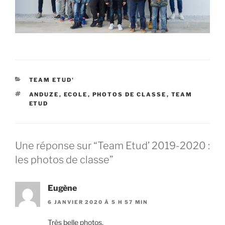
CATÉGORIES
TEAM ETUD'
ÉTIQUETTES
ANDUZE
,
ECOLE
,
PHOTOS DE CLASSE
,
TEAM
ETUD
Une réponse sur “Team Etud’ 2019-2020 :
les photos de classe”
Eugène
6 JANVIER 2020 À 5 H 57 MIN
Très belle photos.