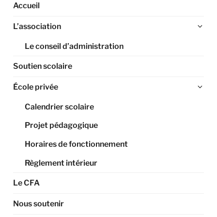
Accueil
Ouv
L’association
le
Le conseil d’administration
sou
me
Soutien scolaire
Ouv
École privée
le
Calendrier scolaire
sou
me
Projet pédagogique
Horaires de fonctionnement
Règlement intérieur
Le CFA
Nous soutenir