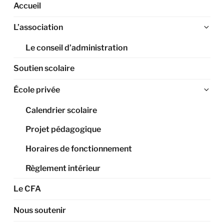
Accueil
Ouv
L’association
le
Le conseil d’administration
sou
me
Soutien scolaire
Ouv
École privée
le
Calendrier scolaire
sou
me
Projet pédagogique
Horaires de fonctionnement
Règlement intérieur
Le CFA
Nous soutenir