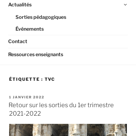
Ouv
Actualités
le
Sorties pédagogiques
sou
me
Événements
Contact
Ressources enseignants
ÉTIQUETTE :
TVC
PUBLIÉ
1 JANVIER 2022
LE
Retour sur les sorties du 1er trimestre
2021-2022