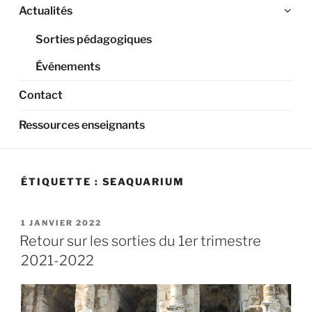
Ouv
Actualités
le
Sorties pédagogiques
sou
me
Événements
Contact
Ressources enseignants
ÉTIQUETTE :
SEAQUARIUM
PUBLIÉ
1 JANVIER 2022
LE
Retour sur les sorties du 1er trimestre
2021-2022