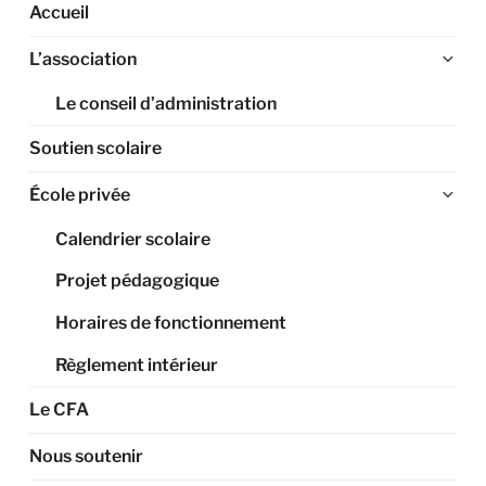
Accueil
Ouv
L’association
le
Le conseil d’administration
sou
me
Soutien scolaire
Ouv
École privée
le
Calendrier scolaire
sou
me
Projet pédagogique
Horaires de fonctionnement
Règlement intérieur
Le CFA
Nous soutenir