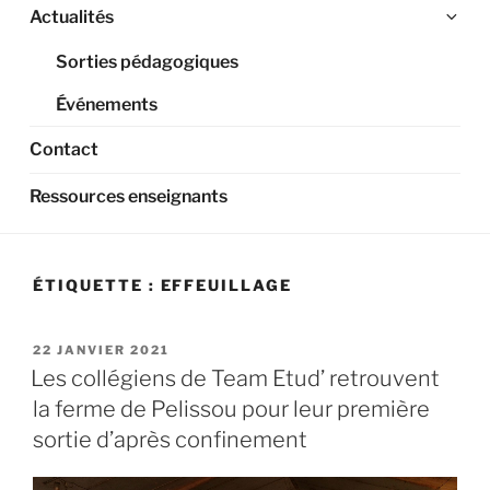
Ouv
Actualités
le
Sorties pédagogiques
sou
me
Événements
Contact
Ressources enseignants
ÉTIQUETTE :
EFFEUILLAGE
PUBLIÉ
22 JANVIER 2021
LE
Les collégiens de Team Etud’ retrouvent
la ferme de Pelissou pour leur première
sortie d’après confinement