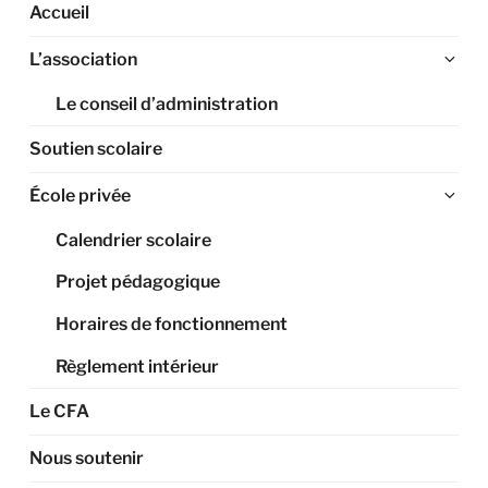
Accueil
Ouv
L’association
le
Le conseil d’administration
sou
me
Soutien scolaire
Ouv
École privée
le
Calendrier scolaire
sou
me
Projet pédagogique
Horaires de fonctionnement
Règlement intérieur
Le CFA
Nous soutenir