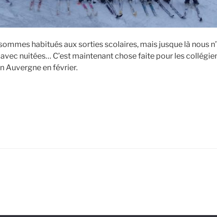
sommes habitués aux sorties scolaires, mais jusque là nous n
 avec nuitées… C’est maintenant chose faite pour les collégien
n Auvergne en février.
de
« Première
classe
de
neige
de
Team
Etud’ »
k
ube