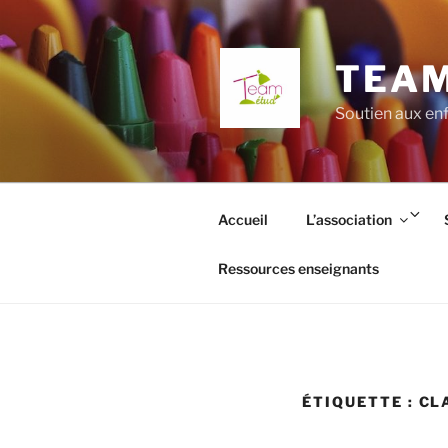
Aller
au
contenu
TEAM
principal
Soutien aux enf
Ouv
Accueil
L’association
le
so
Ressources enseignants
me
ÉTIQUETTE :
CL