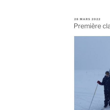
PUBLIÉ
28 MARS 2022
LE
Première cl