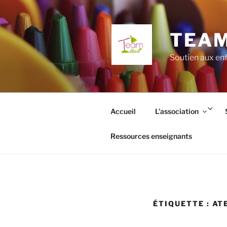
Aller
au
contenu
TEAM
principal
Soutien aux enf
Ouv
Accueil
L’association
le
so
Ressources enseignants
me
ÉTIQUETTE :
AT