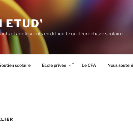
 ETUD'
ants et adolescents en difficulté ou décrochage scolaire
rir
Ouvrir
Soutien scolaire
École privée
Le CFA
Nous souteni
le
us-
sous-
nu
menu
ELIER