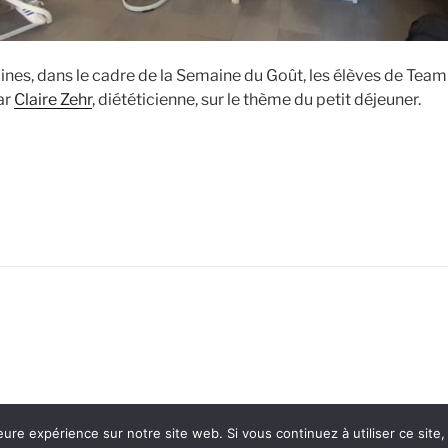
ines, dans le cadre de la Semaine du Goût, les élèves de Team
ar
Claire Zehr
, diététicienne, sur le thème du petit déjeuner.
de
« Les
élèves
de
Team
Etud’
s’initient
au
k
ube
petit
déjeuner »
eure expérience sur notre site web. Si vous continuez à utiliser ce sit