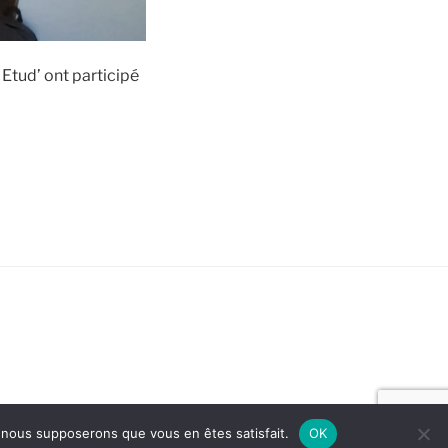
 Etud’ ont participé
e, nous supposerons que vous en êtes satisfait.
OK