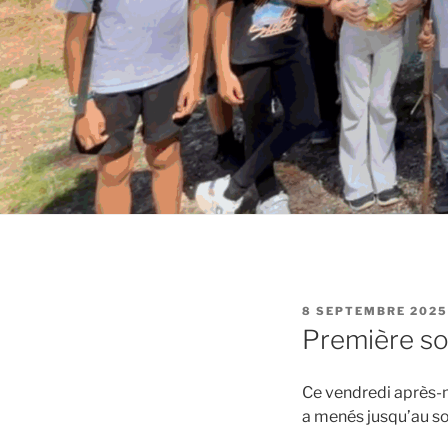
PUBLIÉ
8 SEPTEMBRE 2025
LE
Première sor
Ce vendredi après-m
a menés jusqu’au so