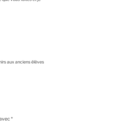
nirs aux anciens élèves
 avec
*