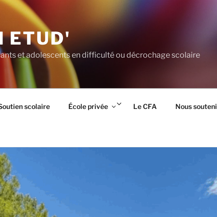
 ETUD'
ants et adolescents en difficulté ou décrochage scolaire
rir
Ouvrir
Soutien scolaire
École privée
Le CFA
Nous souteni
le
us-
sous-
nu
menu