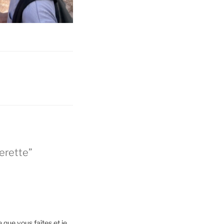
lerette”
e que vous faîtes et je