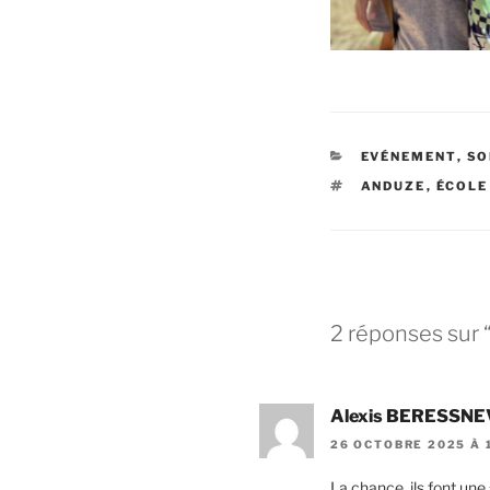
CATÉGORIES
EVÉNEMENT
,
SO
ÉTIQUETTES
ANDUZE
,
ÉCOLE
2 réponses sur “
Alexis BERESSNE
26 OCTOBRE 2025 À 1
La chance, ils font une 