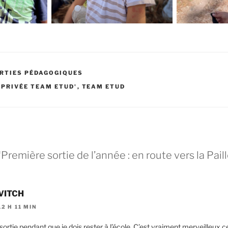
RTIES PÉDAGOGIQUES
 PRIVÉE TEAM ETUD'
,
TEAM ETUD
Première sortie de l’année : en route vers la Pail
VITCH
2 H 11 MIN
sortie pendant que je dois rester à l’école. C’est vraiment merveilleux c