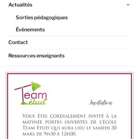
Ouv
Actualités
le
Sorties pédagogiques
sou
me
Événements
Contact
Ressources enseignants