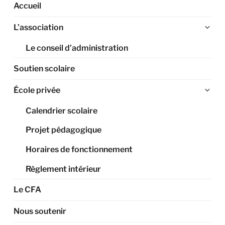
Accueil
Ouv
L’association
le
Le conseil d’administration
sou
me
Soutien scolaire
Ouv
École privée
le
Calendrier scolaire
sou
me
Projet pédagogique
Horaires de fonctionnement
Règlement intérieur
Le CFA
Nous soutenir