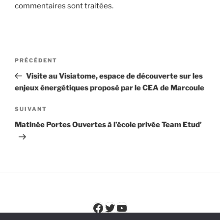
commentaires sont traitées
.
Navigation
Article
PRÉCÉDENT
de
précédent
Visite au Visiatome, espace de découverte sur les
l’article
enjeux énergétiques proposé par le CEA de Marcoule
Article
SUIVANT
suivant
Matinée Portes Ouvertes à l’école privée Team Etud’
Facebook
Twitter
YouTube