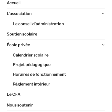
Accueil
Ouv
L’association
le
Le conseil d’administration
sou
me
Soutien scolaire
Ouv
École privée
le
Calendrier scolaire
sou
me
Projet pédagogique
Horaires de fonctionnement
Règlement intérieur
Le CFA
Nous soutenir