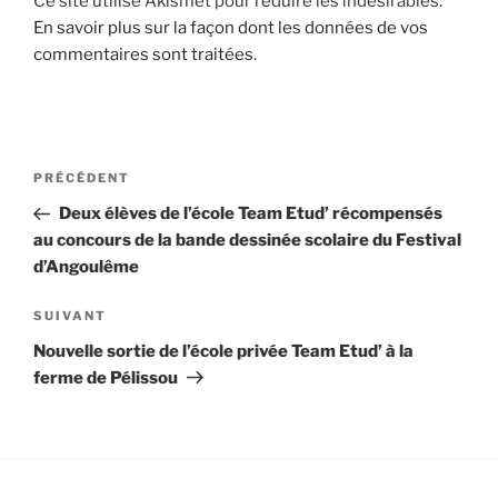
Ce site utilise Akismet pour réduire les indésirables.
En savoir plus sur la façon dont les données de vos
commentaires sont traitées
.
Navigation
Article
PRÉCÉDENT
de
précédent
Deux élèves de l’école Team Etud’ récompensés
l’article
au concours de la bande dessinée scolaire du Festival
d’Angoulême
Article
SUIVANT
suivant
Nouvelle sortie de l’école privée Team Etud’ à la
ferme de Pélissou