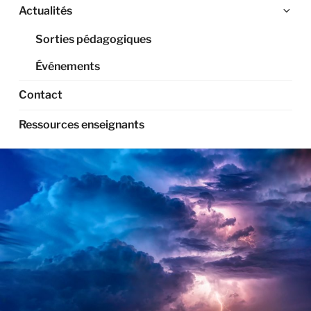
Ouv
Actualités
le
Sorties pédagogiques
sou
me
Événements
Contact
Ressources enseignants