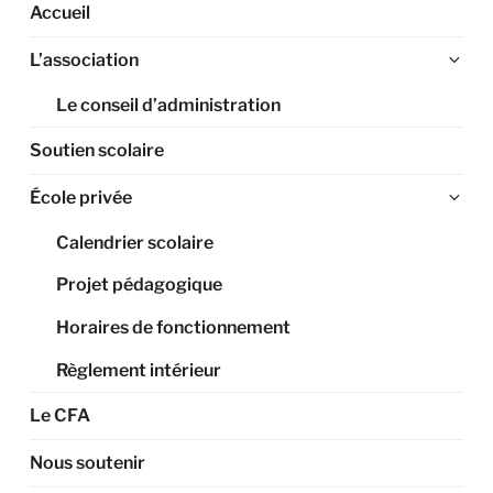
Accueil
Ouv
L’association
le
Le conseil d’administration
sou
me
Soutien scolaire
Ouv
École privée
le
Calendrier scolaire
sou
me
Projet pédagogique
Horaires de fonctionnement
Règlement intérieur
Le CFA
Nous soutenir