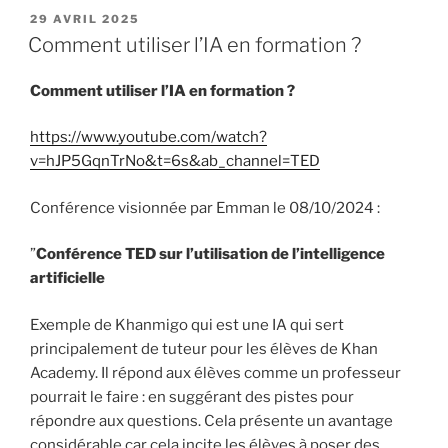
PUBLIÉ
29 AVRIL 2025
LE
Comment utiliser l’IA en formation ?
Comment utiliser l’IA en formation ?
https://www.youtube.com/watch?
v=hJP5GqnTrNo&t=6s&ab_channel=TED
Conférence visionnée par Emman le 08/10/2024 :
”
Conférence TED sur l’utilisation de l’intelligence
artificielle
Exemple de Khanmigo qui est une IA qui sert
principalement de tuteur pour les élèves de Khan
Academy. Il répond aux élèves comme un professeur
pourrait le faire : en suggérant des pistes pour
répondre aux questions. Cela présente un avantage
considérable car cela incite les élèves à poser des