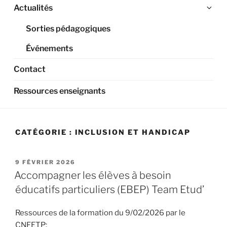
Ouv
Actualités
le
Sorties pédagogiques
sou
me
Événements
Contact
Ressources enseignants
CATÉGORIE :
INCLUSION ET HANDICAP
PUBLIÉ
9 FÉVRIER 2026
LE
Accompagner les élèves à besoin
éducatifs particuliers (EBEP) Team Etud’
Ressources de la formation du 9/02/2026 par le
CNFETP: