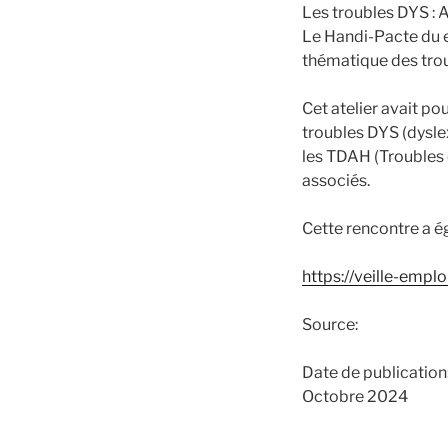
Les troubles DYS : 
Le Handi-Pacte du e
thématique des tro
Cet atelier avait p
troubles DYS (dysle
les TDAH (Troubles d
associés.
Cette rencontre a é
https://veille-emp
Source:
Date de publication
Octobre 2024