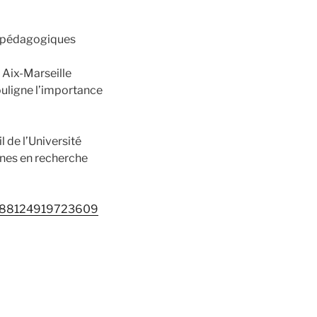
ns pédagogiques
 Aix-Marseille
ouligne l’importance
 de l’Université
nnes en recherche
154188124919723609