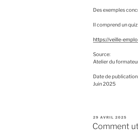
Des exemples concr
Il comprend un quiz 
https://veille-emp
Source:
Atelier du formateu
Date de publication
Juin 2025
PUBLIÉ
29 AVRIL 2025
LE
Comment util