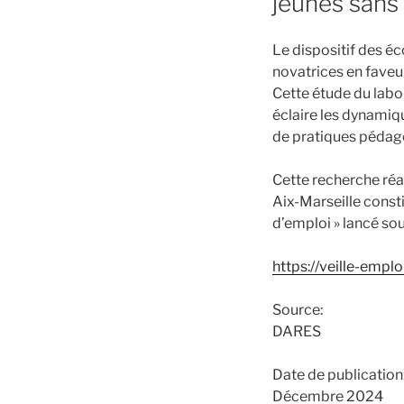
jeunes sans 
Le dispositif des é
novatrices en faveur
Cette étude du labo
éclaire les dynamiq
de pratiques pédag
Cette recherche réal
Aix-Marseille const
d’emploi » lancé sou
https://veille-emp
Source:
DARES
Date de publication
Décembre 2024