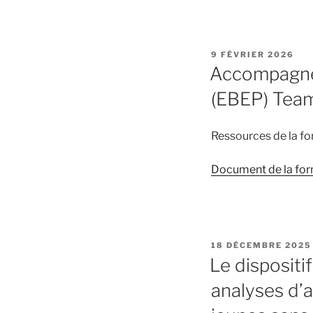
PUBLIÉ
9 FÉVRIER 2026
LE
Accompagner 
(EBEP) Team
Ressources de la f
Document de la fo
PUBLIÉ
18 DÉCEMBRE 2025
LE
Le dispositi
analyses d’