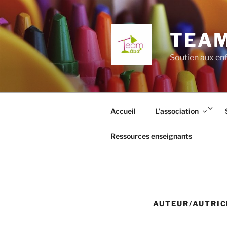
Aller
au
contenu
TEAM
principal
Soutien aux enf
Ouv
Accueil
L’association
le
so
Ressources enseignants
me
AUTEUR/AUTRIC