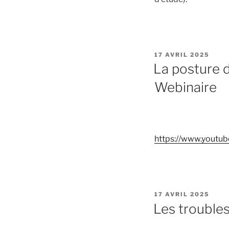
PUBLIÉ
17 AVRIL 2025
LE
La posture du
Webinaire
https://www.yout
PUBLIÉ
17 AVRIL 2025
LE
Les troubles