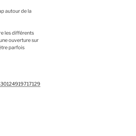
p autour de la
e les différents
 une ouverture sur
être parfois
53530124919717129