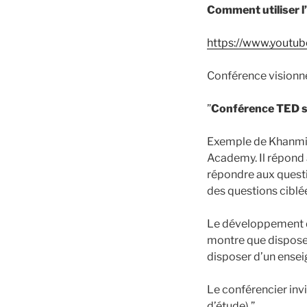
Comment utiliser l
https://www.yout
Conférence visionn
”
Conférence TED sur 
Exemple de Khanmigo
Academy. Il répond 
répondre aux questi
des questions ciblée
Le développement de
montre que disposer
disposer d’un enseig
Le conférencier invit
d’étude).”