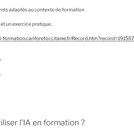
ets adaptés au contexte de formation
et un exercice pratique.
loi-formation.cariforefoccitanie.fr/Record.htm?record=19
r
:
iser l’IA en formation ?