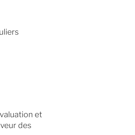
uliers
valuation et
aveur des