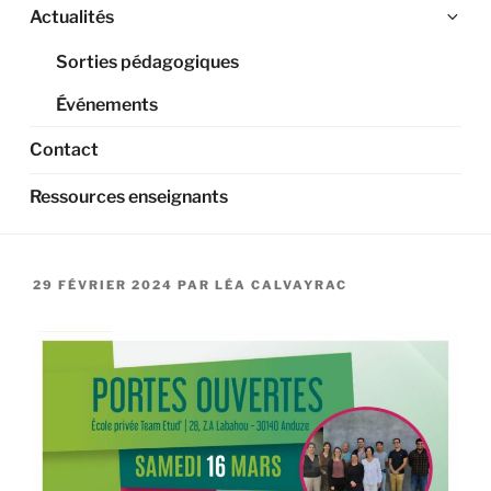
Ouv
Actualités
le
Sorties pédagogiques
sou
me
Événements
Contact
Ressources enseignants
PUBLIÉ
29 FÉVRIER 2024
PAR
LÉA CALVAYRAC
LE