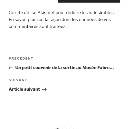
Ce site utilise Akismet pour réduire les indésirables.
En savoir plus sur la façon dont les données de vos
commentaires sont traitées
.
Navigation
Article
PRÉCÉDENT
de
précédent
Un petit souvenir de la sortie au Musée Fabre…
l’article
Article
SUIVANT
suivant
Article suivant