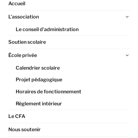
Accueil
Ouv
L’association
le
Le conseil d’administration
sou
me
Soutien scolaire
Ouv
École privée
le
Calendrier scolaire
sou
me
Projet pédagogique
Horaires de fonctionnement
Règlement intérieur
Le CFA
Nous soutenir