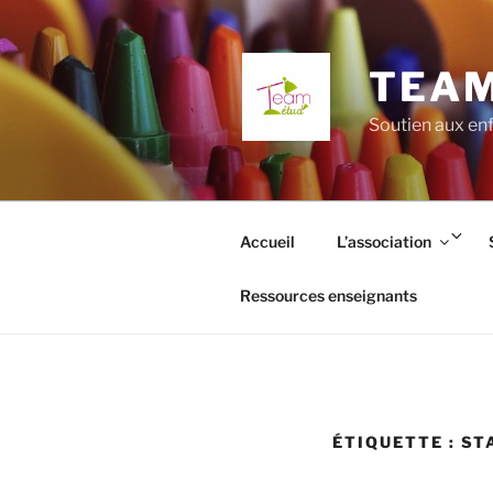
Aller
au
contenu
TEAM
principal
Soutien aux enf
Ouv
Accueil
L’association
le
so
Ressources enseignants
me
ÉTIQUETTE :
ST