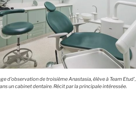
age d’observation de troisième Anastasia, élève à Team Etud’, 
ns un cabinet dentaire. Récit par la principale intéressée.
de
« Stage
de
3ème