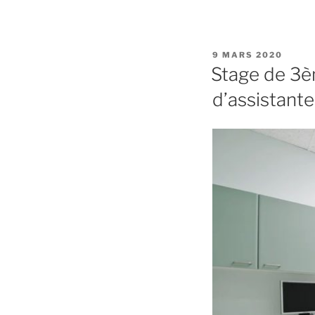
PUBLIÉ
9 MARS 2020
LE
Stage de 3è
d’assistante