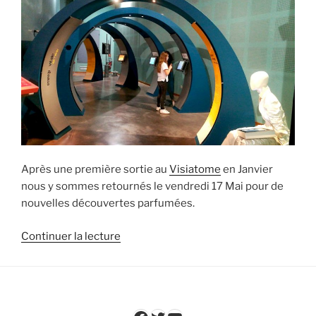
Après une première sortie au
Visiatome
en Janvier
nous y sommes retournés le vendredi 17 Mai pour de
nouvelles découvertes parfumées.
de
Continuer la lecture
« Nouvelle
visite
au
Visiatome,