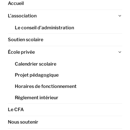
Accueil
Ouv
L’association
le
Le conseil d’administration
sou
me
Soutien scolaire
Ouv
École privée
le
Calendrier scolaire
sou
me
Projet pédagogique
Horaires de fonctionnement
Règlement intérieur
Le CFA
Nous soutenir