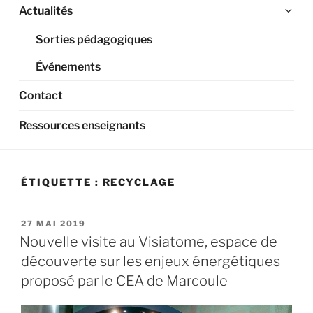
Ouv
Actualités
le
Sorties pédagogiques
sou
me
Événements
Contact
Ressources enseignants
ÉTIQUETTE :
RECYCLAGE
PUBLIÉ
27 MAI 2019
LE
Nouvelle visite au Visiatome, espace de
découverte sur les enjeux énergétiques
proposé par le CEA de Marcoule