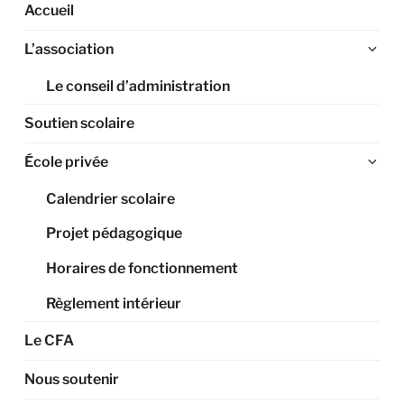
Accueil
Ouv
L’association
le
Le conseil d’administration
sou
me
Soutien scolaire
Ouv
École privée
le
Calendrier scolaire
sou
me
Projet pédagogique
Horaires de fonctionnement
Règlement intérieur
Le CFA
Nous soutenir