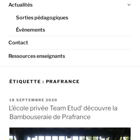
Ouv
Actualités
le
Sorties pédagogiques
sou
me
Événements
Contact
Ressources enseignants
ÉTIQUETTE :
PRAFRANCE
PUBLIÉ
18 SEPTEMBRE 2020
LE
L’école privée Team Etud’ découvre la
Bambouseraie de Prafrance