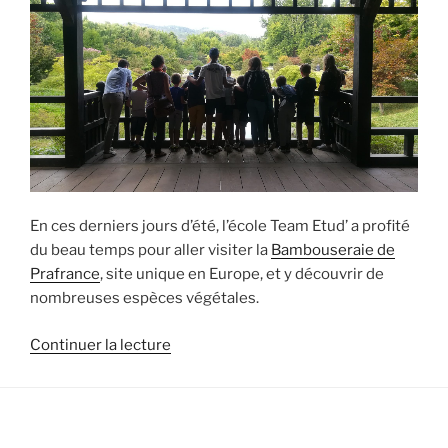
En ces derniers jours d’été, l’école Team Etud’ a profité
du beau temps pour aller visiter la
Bambouseraie de
Prafrance
, site unique en Europe, et y découvrir de
nombreuses espèces végétales.
de
Continuer la lecture
« L’école
privée
Team
Etud’