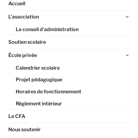
Accueil
Ouv
L’association
le
Le conseil d’administration
sou
me
Soutien scolaire
Ouv
École privée
le
Calendrier scolaire
sou
me
Projet pédagogique
Horaires de fonctionnement
Règlement intérieur
Le CFA
Nous soutenir