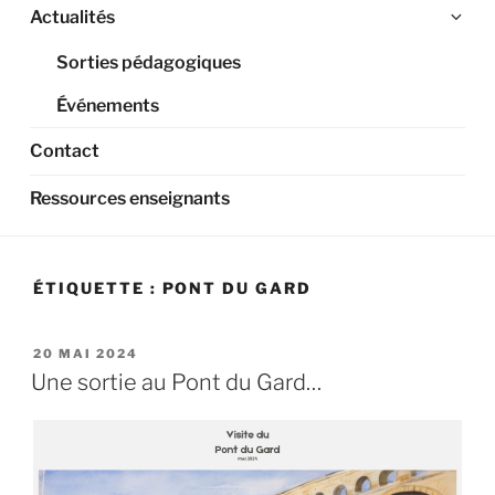
Ouv
Actualités
le
Sorties pédagogiques
sou
me
Événements
Contact
Ressources enseignants
ÉTIQUETTE :
PONT DU GARD
PUBLIÉ
20 MAI 2024
LE
Une sortie au Pont du Gard…