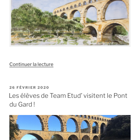
de
Continuer la lecture
« Une
sortie
au
PUBLIÉ
26 FÉVRIER 2020
LE
Pont
Les élèves de Team Etud’ visitent le Pont
du
du Gard !
Gard… »