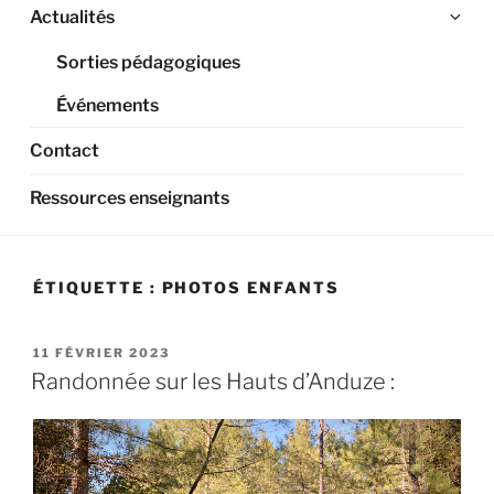
Ouv
Actualités
le
Sorties pédagogiques
sou
me
Événements
Contact
Ressources enseignants
ÉTIQUETTE :
PHOTOS ENFANTS
PUBLIÉ
11 FÉVRIER 2023
LE
Randonnée sur les Hauts d’Anduze :