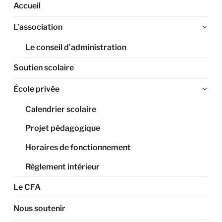
Accueil
Ouv
L’association
le
Le conseil d’administration
sou
me
Soutien scolaire
Ouv
École privée
le
Calendrier scolaire
sou
me
Projet pédagogique
Horaires de fonctionnement
Règlement intérieur
Le CFA
Nous soutenir