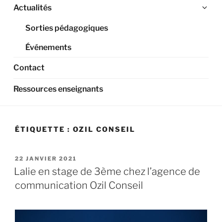
Ouv
Actualités
le
Sorties pédagogiques
sou
me
Événements
Contact
Ressources enseignants
ÉTIQUETTE :
OZIL CONSEIL
PUBLIÉ
22 JANVIER 2021
LE
Lalie en stage de 3ème chez l’agence de
communication Ozil Conseil