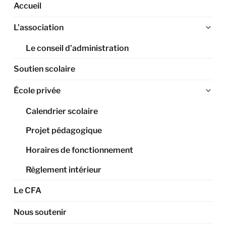
Accueil
Ouv
L’association
le
Le conseil d’administration
sou
me
Soutien scolaire
Ouv
École privée
le
Calendrier scolaire
sou
me
Projet pédagogique
Horaires de fonctionnement
Règlement intérieur
Le CFA
Nous soutenir