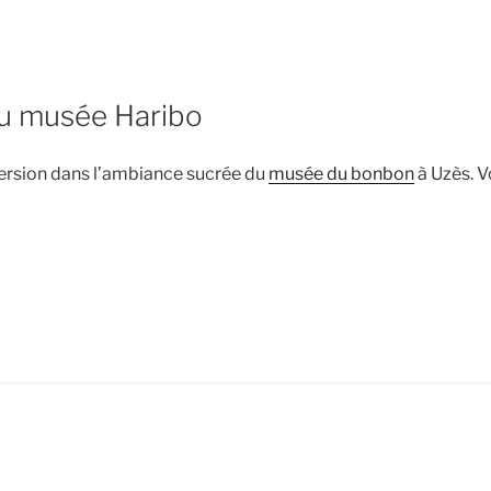
au musée Haribo
rsion dans l’ambiance sucrée du
musée du bonbon
à Uzès. V
de
« Une
sortie
au
musée
Haribo »
k
ube