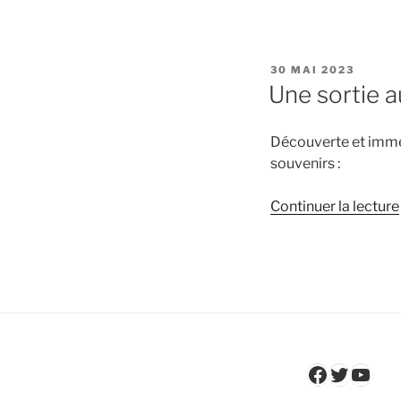
PUBLIÉ
30 MAI 2023
LE
Une sortie 
Découverte et imme
souvenirs :
Continuer la lecture
Faceboo
Twitter
YouT