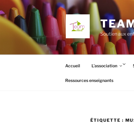
Aller
au
contenu
TEAM
principal
Soutien aux enf
Ouv
Accueil
L’association
le
so
Ressources enseignants
me
ÉTIQUETTE :
MU