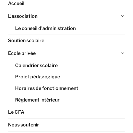
Accueil
Ouv
L’association
le
Le conseil d’administration
sou
me
Soutien scolaire
Ouv
École privée
le
Calendrier scolaire
sou
me
Projet pédagogique
Horaires de fonctionnement
Règlement intérieur
Le CFA
Nous soutenir