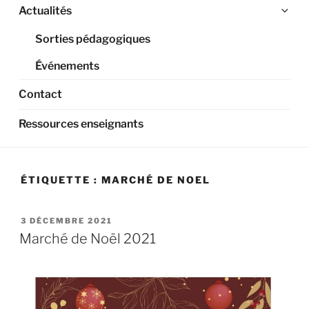
Ouv
Actualités
le
Sorties pédagogiques
sou
me
Événements
Contact
Ressources enseignants
ÉTIQUETTE :
MARCHÉ DE NOEL
PUBLIÉ
3 DÉCEMBRE 2021
LE
Marché de Noël 2021