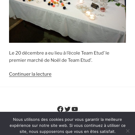
Le 20 décembre a eu lieu à l’école Team Etud’ le
premier marché de Noël de Team Etud’.
de
Continuer la lecture
« Le
marché
de
Noël
Facebook
Twitter
YouTube
de
Team
Nous utilisons des cookies pour vous garantir la meilleure
Etud’ »
expérience sur notre site web. Si vous continuez à utiliser ce
site, nous supposerons que vous en êtes satisfait.