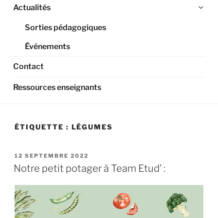
Ouv
Actualités
le
Sorties pédagogiques
sou
me
Événements
Contact
Ressources enseignants
ÉTIQUETTE :
LÉGUMES
PUBLIÉ
12 SEPTEMBRE 2022
LE
Notre petit potager à Team Etud’ :