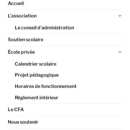
Accueil
Ouv
L’association
le
Le conseil d’administration
sou
me
Soutien scolaire
Ouv
École privée
le
Calendrier scolaire
sou
me
Projet pédagogique
Horaires de fonctionnement
Règlement intérieur
Le CFA
Nous soutenir