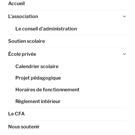
Accueil
Ouv
L’association
le
Le conseil d’administration
sou
me
Soutien scolaire
Ouv
École privée
le
Calendrier scolaire
sou
me
Projet pédagogique
Horaires de fonctionnement
Règlement intérieur
Le CFA
Nous soutenir