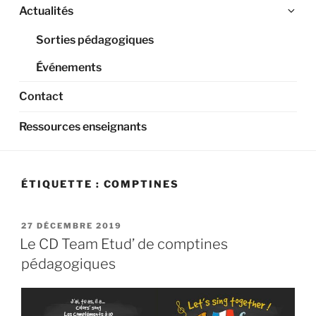
Ouv
Actualités
le
Sorties pédagogiques
sou
me
Événements
Contact
Ressources enseignants
ÉTIQUETTE :
COMPTINES
PUBLIÉ
27 DÉCEMBRE 2019
LE
Le CD Team Etud’ de comptines
pédagogiques