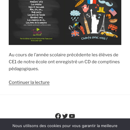
Au cours de l’année scolaire précédente les élèves de
CE1 de notre école ont enregistré un CD de comptines
pédagogiques.
de
Continuer la lecture
« Le
CD
Team
Etud’
Facebook
Twitter
YouTube
de
comptines
Nous utilisons des cookies pour vous garantir la meilleure