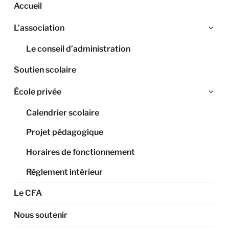
Accueil
Ouv
L’association
le
Le conseil d’administration
sou
me
Soutien scolaire
Ouv
École privée
le
Calendrier scolaire
sou
me
Projet pédagogique
Horaires de fonctionnement
Règlement intérieur
Le CFA
Nous soutenir