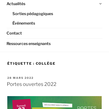
Ouv
Actualités
le
Sorties pédagogiques
sou
me
Événements
Contact
Ressources enseignants
ÉTIQUETTE :
COLLÈGE
PUBLIÉ
28 MARS 2022
LE
Portes ouvertes 2022