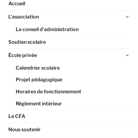
Accueil
Ouv
L’association
le
Le conseil d’administration
sou
me
Soutien scolaire
Ouv
École privée
le
Calendrier scolaire
sou
me
Projet pédagogique
Horaires de fonctionnement
Règlement intérieur
Le CFA
Nous soutenir