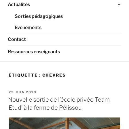
Ouv
Actualités
le
Sorties pédagogiques
sou
me
Événements
Contact
Ressources enseignants
ÉTIQUETTE :
CHÈVRES
PUBLIÉ
25 JUIN 2019
LE
Nouvelle sortie de l’école privée Team
Etud’ à la ferme de Pélissou