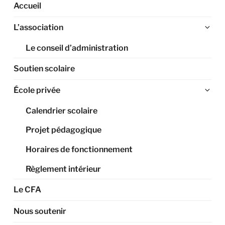
Accueil
Ouv
L’association
le
Le conseil d’administration
sou
me
Soutien scolaire
Ouv
École privée
le
Calendrier scolaire
sou
me
Projet pédagogique
Horaires de fonctionnement
Règlement intérieur
Le CFA
Nous soutenir