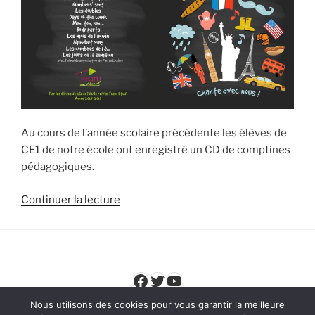
Au cours de l’année scolaire précédente les élèves de
CE1 de notre école ont enregistré un CD de comptines
pédagogiques.
de
Continuer la lecture
« Le
CD
Team
Etud’
Facebook
Twitter
YouTube
de
comptines
Nous utilisons des cookies pour vous garantir la meilleure