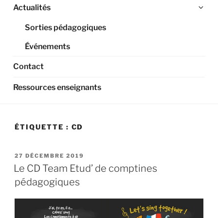
Ouv
Actualités
le
Sorties pédagogiques
sou
me
Événements
Contact
Ressources enseignants
ÉTIQUETTE :
CD
PUBLIÉ
27 DÉCEMBRE 2019
LE
Le CD Team Etud’ de comptines
pédagogiques