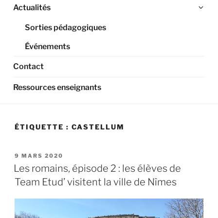
Ouv
Actualités
le
Sorties pédagogiques
sou
me
Événements
Contact
Ressources enseignants
ÉTIQUETTE :
CASTELLUM
PUBLIÉ
9 MARS 2020
LE
Les romains, épisode 2 : les élèves de
Team Etud’ visitent la ville de Nîmes