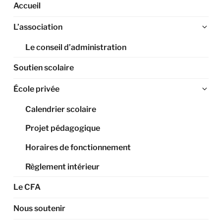
Accueil
Ouv
L’association
le
Le conseil d’administration
sou
me
Soutien scolaire
Ouv
École privée
le
Calendrier scolaire
sou
me
Projet pédagogique
Horaires de fonctionnement
Règlement intérieur
Le CFA
Nous soutenir