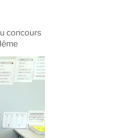
au concours
ulême