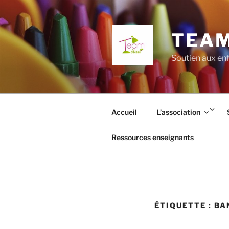
Aller
au
contenu
TEAM
principal
Soutien aux enf
Ouv
Accueil
L’association
le
so
Ressources enseignants
me
ÉTIQUETTE :
BA