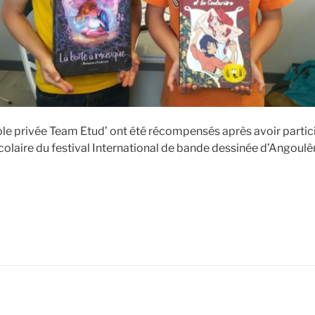
ole privée Team Etud’ ont été récompensés après avoir parti
colaire du festival International de bande dessinée d’Angoul
de
« Deux
élèves
de
l’école
Team
Etud’
récompensés
k
ube