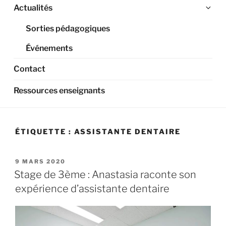
Ouv
Actualités
le
Sorties pédagogiques
sou
me
Événements
Contact
Ressources enseignants
ÉTIQUETTE :
ASSISTANTE DENTAIRE
PUBLIÉ
9 MARS 2020
LE
Stage de 3ème : Anastasia raconte son
expérience d’assistante dentaire