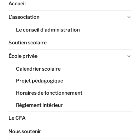
Accueil
Ouv
L’association
le
Le conseil d’administration
sou
me
Soutien scolaire
Ouv
École privée
le
Calendrier scolaire
sou
me
Projet pédagogique
Horaires de fonctionnement
Règlement intérieur
Le CFA
Nous soutenir