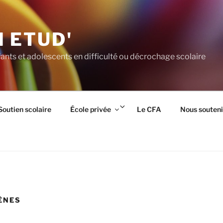
 ETUD'
ants et adolescents en difficulté ou décrochage scolaire
rir
Ouvrir
Soutien scolaire
École privée
Le CFA
Nous souteni
le
us-
sous-
nu
menu
ÈNES