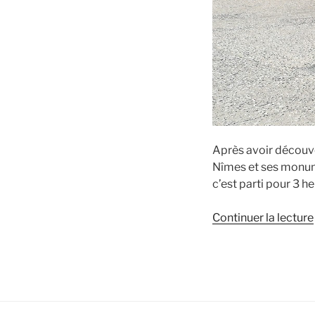
Après avoir découver
Nîmes et ses monum
c’est parti pour 3 h
Continuer la lecture
: