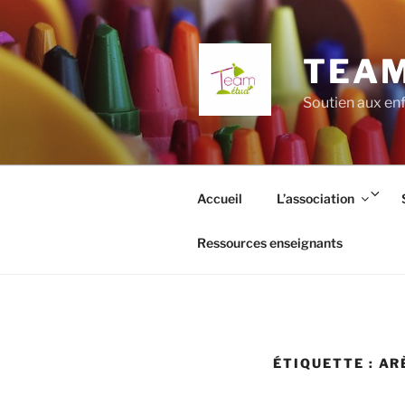
Aller
au
contenu
TEAM
principal
Soutien aux enf
Ouv
Accueil
L’association
le
so
Ressources enseignants
me
ÉTIQUETTE :
AR