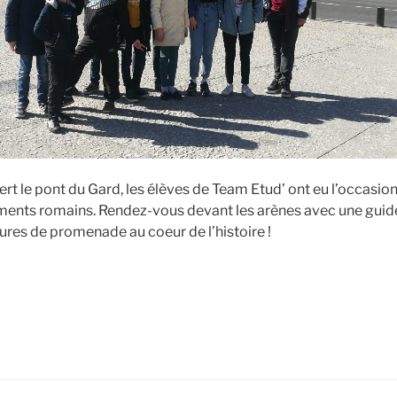
t le pont du Gard, les élèves de Team Etud’ ont eu l’occasion d
ents romains. Rendez-vous devant les arènes avec une guide
eures de promenade au coeur de l’histoire !
de
« Les
romains,
épisode
2