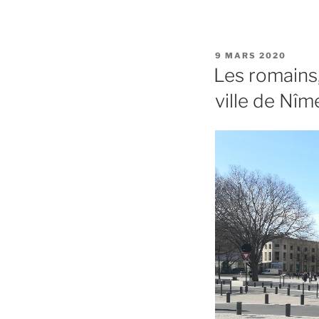
PUBLIÉ
9 MARS 2020
LE
Les romains,
ville de Nîm